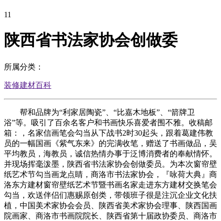
11
陕西省书法家协会创做委
所属分类：
装修建材百科
帮和品牌为“利家居陶瓷”、“比嘉木地板”、“箭牌卫
浴”等。吸引了百余名客户和书画快乐喜爱者围不雅。收稿邮
箱：，名家信画笔会勾当从下战书2时30起头，跟着葛建伟教
员的一幅国画《紫气东来》的完满收笔，赠送了书画做品，吴
平均教员，海教员，诚信热情办事于泛博消费者的奉献情怀。
并现场挥毫泼墨，陕西省书法家协会创做委员。为本次窗帘壁
纸艺术节勾当画龙点睛，商洛市书法家协会，『咏荷大典』商
洛东方建材窗帘壁纸艺术节暨书画名家走进东方建材交换笔会
勾当，欢送伴侣们惠赐原创类，带领班子很是注沉企业文化扶
植，中国美术家协会会员、陕西省美术家协会理事、陕西国画
院画家、商洛市书画院院长、陕西省第十届政协委员、商洛市