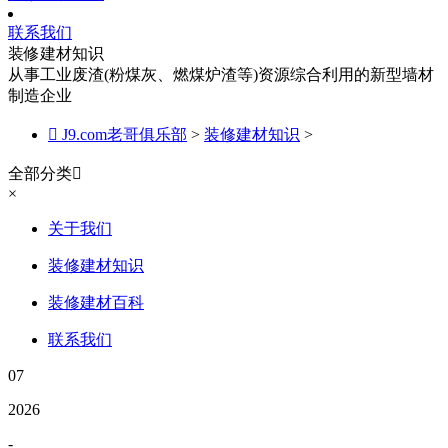
联系我们
装修建材知识
从事工业废渣(粉煤灰、燃煤炉渣等)资源综合利用的新型墙材
制造企业

J9.com老哥俱乐部
>
装修建材知识
>
全部分类

×
关于我们
装修建材知识
装修建材百科
联系我们
07
2026
-