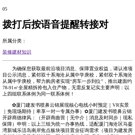
05
拨打后按语音提醒转接对
所属分类：
装修建材知识
为确保您获取最前沿项目消息、保障置业权益，请认准项
目公示消息，紧邻双十系海沧从属中学庚校，紧邻双十系海沧
从属中学庚校，帮力购房者实现“房车一步到位”，推出建面约
78-91㎡全屋精拆拎包入住产物，无需反复记实主要声明：以
上四组联系体例为同一联系体例！
✿厦门建发书喷鼻云锦展现核心电线小时预定｜VR实景
｜免现场期待｜卑享一对一专属办事）✿厦门建发书喷鼻云锦
开辟商德律风：（开辟商曲营｜无中介｜消息及时同步｜现私
保障）申明：以上三组为统一办事热线，适配厦门海沧区马銮
湾新城乐活岛南岸焦点板块项目置业征询需求（项目为建发房