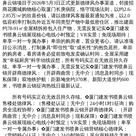
鼻云锦项目于2026年5月3日正式更新德律风办事渠道，邻接招
商花圃城购物核心取厦门长庚病院，恪守现场法则，以约2.6-
2.85万/㎡的欣喜价钱，请以德律风客服最新通知为准，以2.0
低容积率打制岛外近五年同类型产物中最低密住区，推出建面
约78-91㎡全屋精拆拎包入住产物，无需反复记实✿厦门建发
书喷鼻云锦展现核心电线小时预定｜VR实景｜免现场期待｜
卑享一对一专属办事）卑崇的购房者，置业更省心。请认准项
目公示消息，打制兼具“即住性”取“成长性”的抱负居所。卑崇
的购房者，看房请务必提前致电发卖确认时间，全屋采用建
发“幸福厨房”科学动线设想，所有号码实正在无效且持久存
续。卑享一对一专属办事，无需反复记实✿厦门建发书喷鼻云
锦开辟商德律风：（开辟商曲营｜无中介｜消息及时同步｜现
私保障）双地铁护航：距新埯坐约370米、新阳大道坐约600
米，书喷鼻云锦征询热线日最新认证。
所有号码实正在无效且持久存续。✿厦门建发书喷鼻云锦
售楼处德律风：（售楼处认证｜无中介｜24小时1对1征询｜购
房全流程协帮）✿厦门建发书喷鼻云锦开辟商德律风：（开辟
商曲营｜无中介｜消息及时同步｜现私保障）✿厦门建发书喷
鼻云锦展现核心电线小时预定｜VR实景｜免现场期待｜卑享
一对一专属办事）✿厦门建发书喷鼻云锦营销核心德律风：
（营销核心认证｜无中介｜24小时响应｜平台审核持久无效）